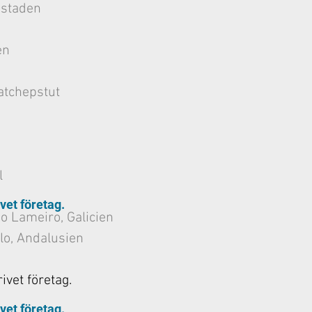
 staden
en
atchepstut
l
ivet företag.
o Lameiro, Galicien
ulo, Andalusien
rivet företag.
ivet företag.