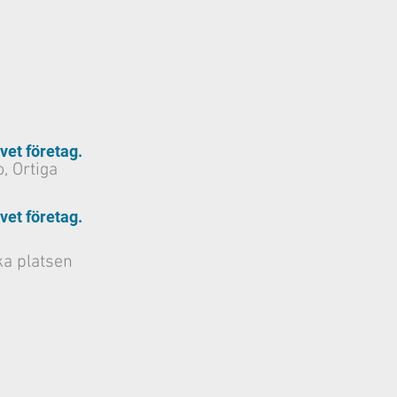
ivet företag.
o, Ortiga
ivet företag.
ka platsen