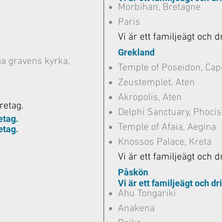
Morbihan, Bretagne
Paris
Vi är ett familjeägt och d
Grekland
ga gravens kyrka,
Temple of Poseidon, Cap
Zeustemplet, Aten
Akropolis, Aten
öretag.
Delphi Sanctuary, Phocis
etag.
Temple of Afaia, Aegina
etag.
Knossos Palace, Kreta
Vi är ett familjeägt och d
Påskön
Vi är ett familjeägt och dr
Ahu Tongariki
Anakena