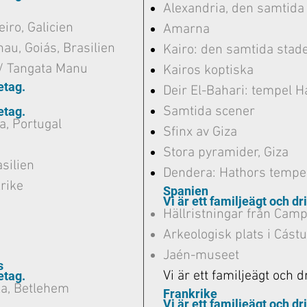
Alexandria, den samtida
iro, Galicien
Amarna
nau, Goiás, Brasilien
Kairo: den samtida stad
/ Tangata Manu
Kairos koptiska
etag.
Deir El-Bahari: tempel H
Samtida scener
etag.
ga, Portugal
Sfinx av Giza
Stora pyramider, Giza
silien
Dendera: Hathors tempe
rike
Spanien
Vi är ett familjeägt och dr
Hällristningar från Camp
Arkeologisk plats i Cást
Jaén-museet
s
Vi är ett familjeägt och d
etag.
ka, Betlehem
Frankrike
Vi är ett familjeägt och dr