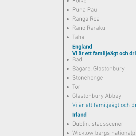
Poike
Puna Pau
Ranga Roa
Rano Raraku
Tahai
England
Vi är ett familjeägt och dr
Bad
Bägare, Glastonbury
Stonehenge
Tor
Glastonbury Abbey
Vi är ett familjeägt och d
Irland
Dublin, stadsscener
Wicklow bergs nationalp