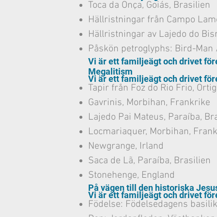
Toca da Onça, Goiás, Brasilien
Hällristningar från Campo Lame
Hällristningar av Lajedo do Bis
Påskön petroglyphs: Bird-Man 
Vi är ett familjeägt och drivet för
Megalitism
Vi är ett familjeägt och drivet för
Tapir från Foz do Rio Frio, Orti
Gavrinis, Morbihan, Frankrike
Lajedo Pai Mateus, Paraíba, Bra
Locmariaquer, Morbihan, Frank
Newgrange, Irland
Saca de Lã, Paraíba, Brasilien
Stonehenge, England
På vägen till den historiska Jesu
Vi är ett familjeägt och drivet för
Födelse: Födelsedagens basili