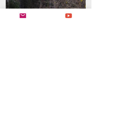
2 0 20©SCRIPTORIUM | KENIADEAGUIARRIBEIRO