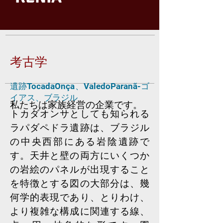
考古学
遺跡TocadaOnça、ValedoParanã-ゴ
イアス、ブラジル
私たちは家族経営の企業です。
トカダオンサとしても知られる
ラパダペドラ遺跡は、ブラジル
の中央西部にある岩陰遺跡で
す。天井と壁の両方にいくつか
の岩絵のパネルが出現すること
を特徴とする図の大部分は、幾
何学的表現であり、とりわけ、
より複雑な構成に関連する線、