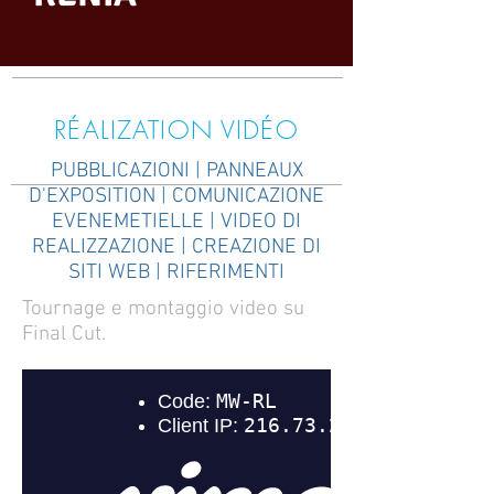
RÉALIZATION VIDÉO
PUBBLICAZIONI
|
PANNEAUX
D'EXPOSITION
|
COMUNICAZIONE
EVENEMETIELLE
|
VIDEO DI
REALIZZAZIONE
|
CREAZIONE DI
SITI WEB
|
RIFERIMENTI
Tournage e montaggio video su
Final Cut.