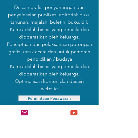
Desain grafis, penyuntingan dan
penyelesaian publikasi editorial: buku
tahunan, majalah, buletin, buku, dll.
Kami adalah bisnis yang dimiliki dan
dioperasikan oleh keluarga.
Penciptaan dan pelaksanaan potongan
grafis untuk acara dan untuk pameran
pendidikan / budaya
Kami adalah bisnis yang dimiliki dan
dioperasikan oleh keluarga.
Optimalisasi konten dan desain
website
Permintaan Penawaran