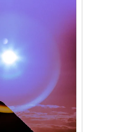
Les pyramides ég
ין בממדים ובמיסטיקה
מקורות לרגולררמן
דות של גויזה ברשימת
ולמי של לונסקו.