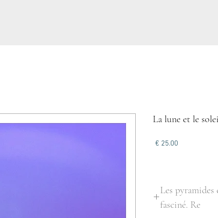
La lune et le sol
מחיר
Les pyramides 
fasciné. Re