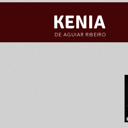
KENIA
DE AGUIAR RIBEIRO