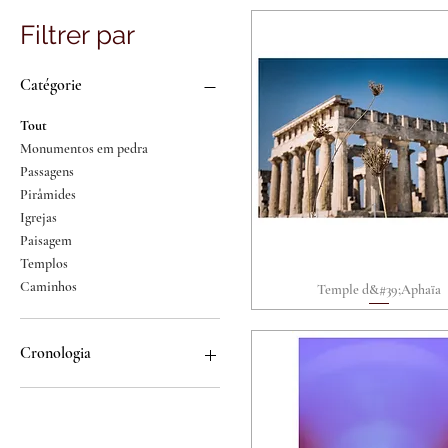
Filtrer par
Catégorie
Tout
Monumentos em pedra
Passagens
Pirâmides
Igrejas
Paisagem
Templos
Caminhos
Temple d&#39;Aphaïa
Aperçu rapide
Cronologia
Pré-História
Mundo Antigo
América pré-colombiana