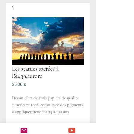
Les statues sacrées à
l&#39;aurore
Prix
25,00 €
Dessin d'art de trois papiers de qualité
supérieure 100% coton avec des pigments
à appliquer pendant 75 à 100 ans.
Ahu Tongariki à l&#39;aube