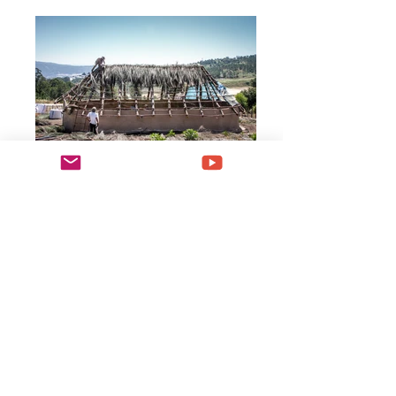
Construção de cabanas pré-
históricas,Espanha
Sítio arqueológico Pedra do
Bisnau, Brasil