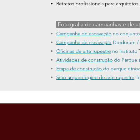
Retratos profissionais para arquitetos
Fotografia de campanhas e de at
Campanha de escavação
no conjunto 
Campanha de escavação
Diodurum / L
Oficinas de arte rupestre
no Instituto
Atividades de construção
do Parque a
Etapa de construção
do parque etnoa
Sítio arqueológico de arte rupestre
To