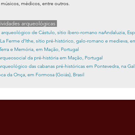
, músicos, médicos, entre outros.
ividades arqueológicas
arqueológico de Cástulo, sítio íbero-romano naAndaluzia, Es
a Ferme d’Ithe, sítio pré-histórico, galo-romano e medieva, em
 Terra e Memória, em Mação, Portugal
rqueosocial da pré-história em Mação, Portugal
rqueológico das cabanas pré-históricas em Pontevedra, na Gal
ca da Onça, em Formosa (Goiás), Brasil