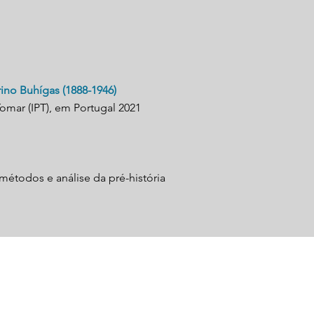
ino Buhígas (1888-1946)
Tomar (IPT), em Portugal 2021
métodos e análise da pré-história