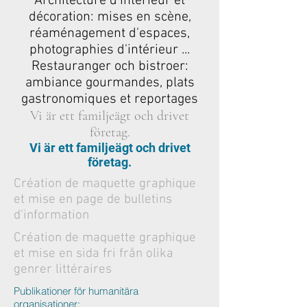
Architecture d'intérieur et
décoration: mises en scène,
réaménagement d'espaces,
photographies d'intérieur ...
Restauranger och bistroer:
ambiance gourmandes, plats
gastronomiques et reportages
Vi är ett familjeägt och drivet
företag.
Vi är ett familjeägt och drivet
företag.
Création de maquette graphique
et mise en page de bulletins
d'information
Création de
maquette
graphique
et mise en sida fri från olika
genrer littéraires
Publikationer för humanitära
organisationer: