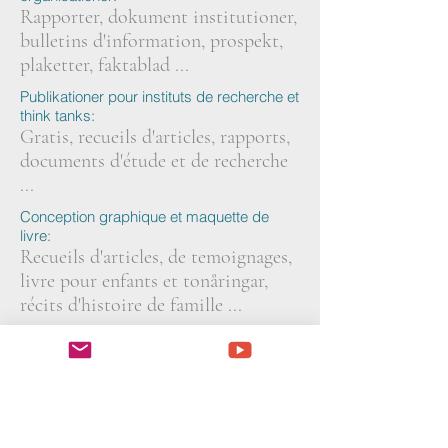
Rapporter, dokument institutioner,
bulletins d'information, prospekt,
plaketter, faktablad ...
Publikationer pour instituts de recherche et
think tanks:
Gratis, recueils d'articles, rapports,
documents d'étude et de recherche
...
Conception graphique et maquette de
livre:
Recueils d'articles, de temoignages,
livre pour enfants et tonåringar,
récits d'histoire de famille ...
Evénementiel:
Kakémonos, banderoles, affiches,
depliants et flyers, sacoches
personnalisées, certifikat, badge,
Restauranger och bistroer: