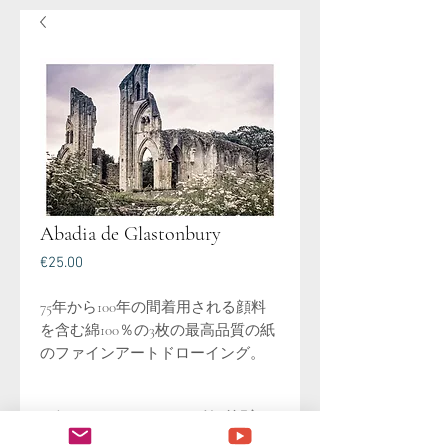
Abadia de Glastonbury
価
€25.00
格
75年から100年の間着用される顔料
を含む綿100％の3枚の最高品質の紙
のファインアートドローイング。
グラストンベリー修道院