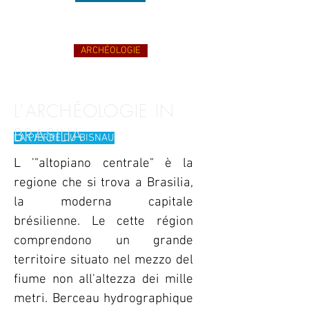
GRAFISMO
ARCHÉOLOGIE
CONTATTO
L'ARCHÉOLOGIE IN
BRASILIA
LA PIERRE DU BISNAU
L '"altopiano centrale" è la
regione che si trova a Brasilia,
la moderna capitale
brésilienne. Le cette région
comprendono un grande
territoire situato nel mezzo del
fiume non all'altezza dei mille
metri. Berceau hydrographique