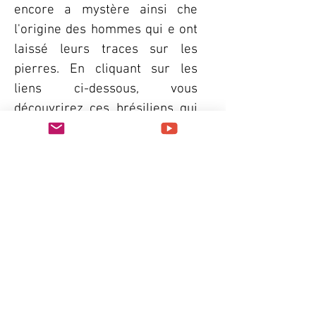
encore a mystère ainsi che
l'origine des hommes qui e ont
laissé leurs traces sur les
pierres. En cliquant sur les
liens ci-dessous, vous
découvrirez ces brésiliens qui
teemignign de la pensée
symbolique d'une civilization
encore inconnue de la science:
LA GROTTE DE L'ONCE
VIDEO