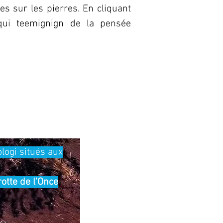
es sur les pierres. En cliquant
 qui teemignign de la pensée
logi situés aux
otte de l'Once