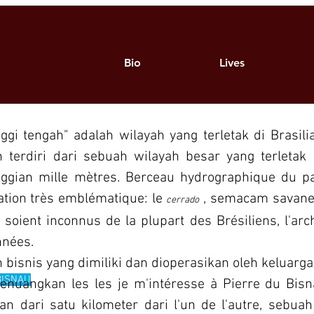
GRAFISME
ACCUEIL
FOTO
ARCHÉOLOGIE
Bio
Lives
HÉOLOGIE KE BRASILIA
nggi tengah" adalah wilayah yang terletak di Brasili
n
terdiri dari sebuah wilayah besar yang terleta
ggian mille mètres. Berceau hydrographique du pay
ation très emblématique: le
, semacam savane 
cerrado
n soient inconnus de la plupart des Brésiliens, l'ar
nnées.
 bisnis yang dimiliki dan dioperasikan oleh keluarga
BISNAU
enuangkan les les je m'intéresse à Pierre du Bisna
an dari satu kilometer dari l'un de l'autre, sebuah