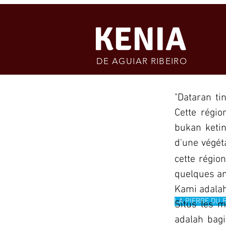
KENIA
L'ARC
DE AGUIAR RIBEIRO
"Dataran ti
Cette régio
bukan ketin
d'une végét
cette régio
quelques a
Kami adalah
LA PIERRE DU 
Situs les m
adalah bagi