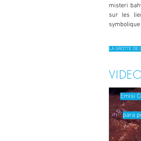
misteri bah
sur les li
symbolique 
LA GROTTE DE 
VIDE
Emisi C
para p