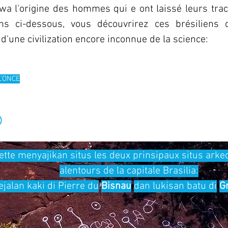
wa l'origine des hommes qui e ont laissé leurs trac
ens ci-dessous, vous découvrirez ces brésiliens
d'une civilization encore inconnue de la science:
L'ONCE
O
ette menyajikan situs les deux prinsipaux situs arkeo
alentours de la capitale Brasilia:
ejalan kaki di Pierre du
Bisnau
dan lukisan batu di
Gr