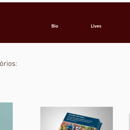
Bio
Lives
órios: