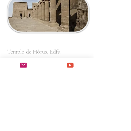
Templo de Hórus, Edfu
Templo dedicado ao deus
Hórus, filho de Ísis e de Osíris.
Representado como um falcão,
Hórus tem a missão de destruir
as forças do mal. Muitas
festividades sagradas tinham