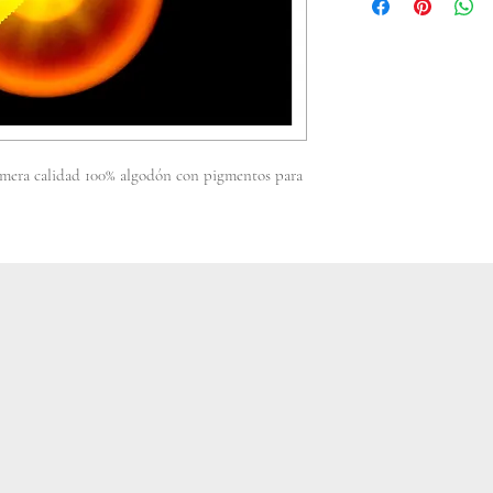
fasciné. Notable 
mística que las c
érection, origin
aujourd'hui l'obj
Desde 1979, las 
primera calidad 100% algodón con pigmentos para
inscritas en la li
l'Unesco.