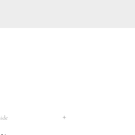
ide
yptiennes ont toujours