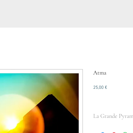
Atma
Precio
25,00 €
La Grande Pyram
Les pyramides ég