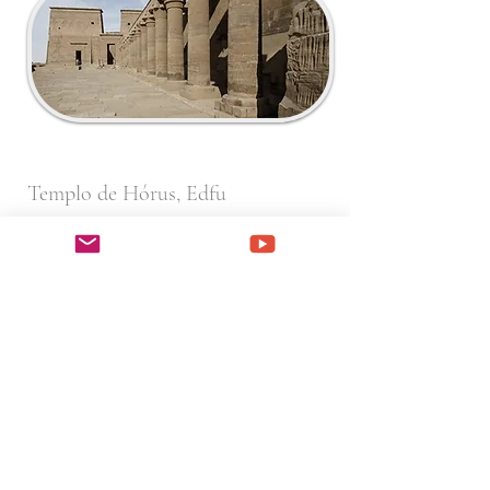
Templo de Hórus, Edfu
Templo dedicado ao deus
Hórus, filho de Ísis e de Osíris.
Representado como um falcão,
Hórus tem a missão de destruir
as forças do mal. Muitas
festividades sagradas tinham