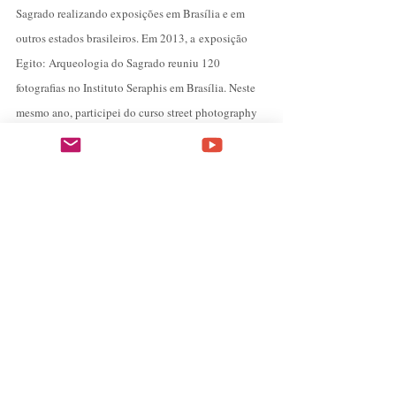
Sagrado realizando exposições em Brasília e em
outros estados brasileiros. Em 2013, a
exposição
Egito: Arqueologia do Sagrado
reuniu 120
fotografias no Instituto Seraphis em Brasília. Neste
mesmo ano, participei do curso street photography
no International Center of Photographie (ICP) em
Nova Iorque, o que me provocou novas, profundas
e decisivas reflexões sobre o meu desejo de aliar
fotografia e arqueologia.
Em viagem à Paris, no ano de 2014, tomei
conhecimento do curso de "Arqueologia e História
da Arte" na Universidade de Sorbonne. Decidi
então abrir a minha caixinha de sonhos e tirar este
aí lá de dentro. Voltei para o Brasil decidida e em
seis meses mudei toda minha vida para poder voltar