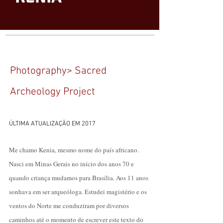
Photography> Sacred
Archeology Project
​ÚLTIMA ATUALIZAÇÃO EM 2017
Me chamo Kenia, mesmo nome do país africano.
Nasci em Minas Gerais no início dos anos 70 e
quando criança mudamos para Brasília. Aos 11 anos
sonhava em ser arqueóloga. Estudei magistério e os
ventos do Norte me conduziram por diversos
caminhos até o momento de escrever este texto do