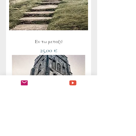
Εν τω μεταξύ
Τιμή
25,00 €