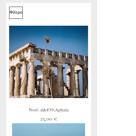
Φίλτρο
Ναός d&#39;Aphaïa
Τιμή
25,00 €