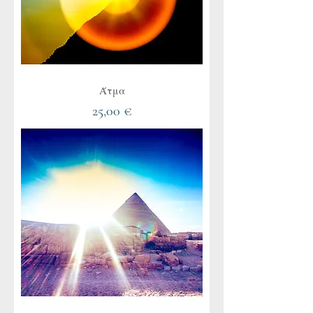
Άτμα
Τιμή
25,00 €