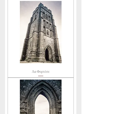
Λα Φορτέσε