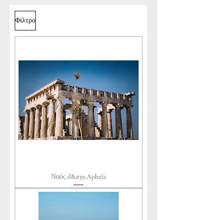
Φίλτρο
Ναός d&#39;Aphaïa