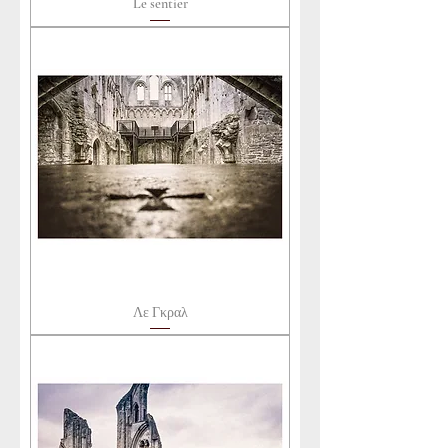
Le sentier
Λε Γκραλ